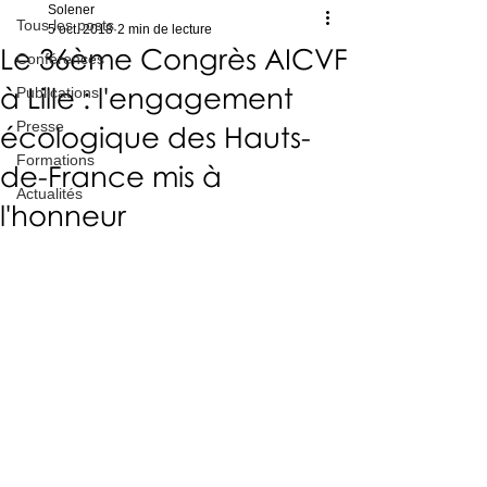
Solener
Tous les posts
5 oct. 2018
2 min de lecture
Le 36ème Congrès AICVF
Conférences
à Lille : l'engagement
Publications
Presse
écologique des Hauts-
Formations
de-France mis à
Actualités
l'honneur