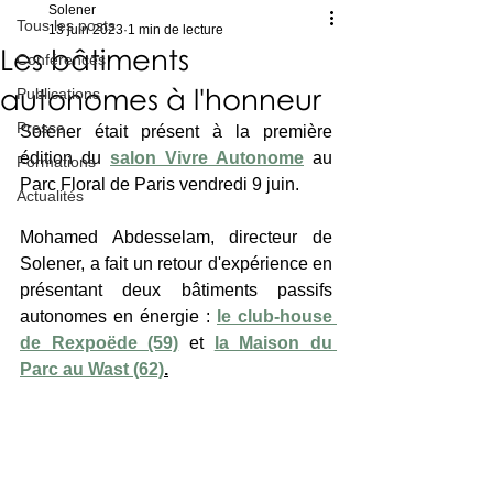
Solener
Tous les posts
13 juin 2023
1 min de lecture
Les bâtiments
Conférences
autonomes à l'honneur
Publications
Presse
Solener était présent à la première 
édition du 
salon Vivre Autonome
 au 
Formations
Parc Floral de Paris vendredi 9 juin. 
Actualités
Mohamed Abdesselam, directeur de 
Solener, a fait un retour d'expérience en 
présentant deux bâtiments passifs 
autonomes en énergie : 
le club-house 
de Rexpoëde (59)
 et 
la Maison du 
Parc au Wast (62)
.