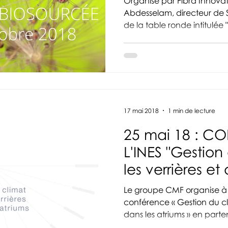
Organisé par Fibra Innov
Abdesselam, directeur de So
de la table ronde intitulée "A
17 mai 2018
1 min de lecture
25 mai 18 : C
L'INES "Gestion
les verrières et
atriums"
Le groupe CMF organise à l’INES le 25 mai la
conférence « Gestion du climat sous les verrières et
dans les atriums » en parten