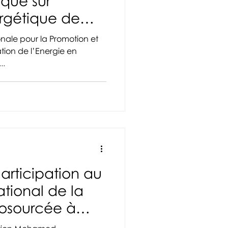
que sur
ergétique de
r
nale pour la Promotion et
sation de l’Energie en
..
Participation au
tional de la
iosourcée à