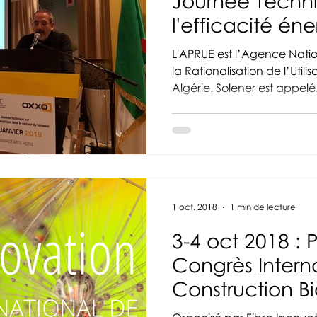
Journée Techni
l'efficacité én
l'APRUE à Alge
L'APRUE est l’Agence Natio
la Rationalisation de l’Utili
Algérie. Solener est appelé.
1 oct. 2018
1 min de lecture
3-4 oct 2018 : 
Congrès Interna
Construction B
Paris