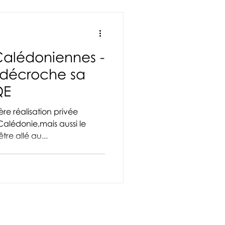
Calédoniennes -
décroche sa
QE
tre allé au...