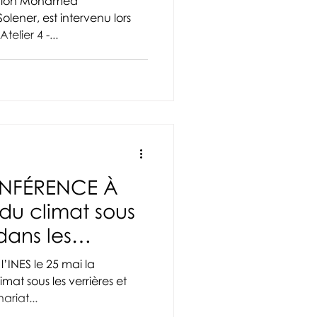
ation Mohamed
lener, est intervenu lors
telier 4 -...
ONFÉRENCE À
 du climat sous
 dans les
ariat...