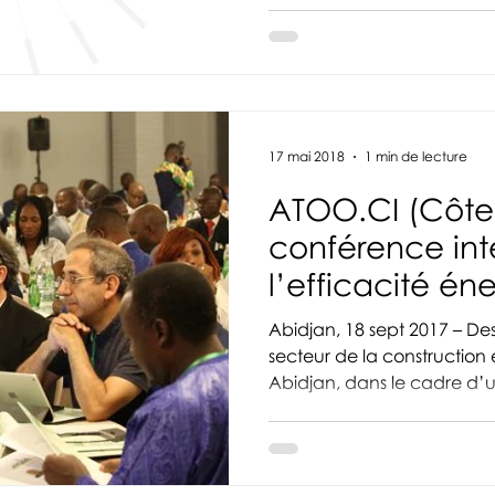
17 mai 2018
1 min de lecture
ATOO.CI (Côte 
conférence int
l’efficacité én
le bâtiment
Abidjan, 18 sept 2017 – Des acteurs et experts du
secteur de la construction et de l’urbanisme,
Abidjan, dans le cadre d’u