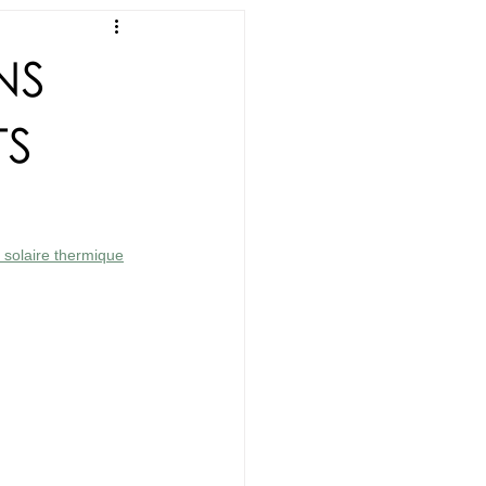
NS
TS
n solaire thermique