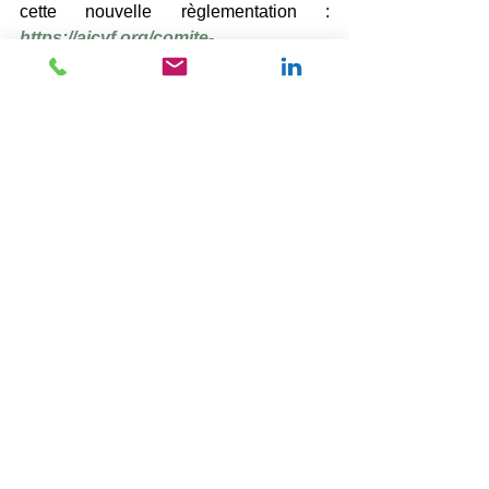
cette nouvelle règlementation : 
https://aicvf.org/comite-
technique/outils-re2020/
Voir tout
Posts récents