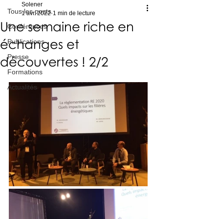
Solener
Tous les posts
1 avr. 2022
1 min de lecture
Une semaine riche en
Conférences
échanges et
Publications
Presse
découvertes ! 2/2
Formations
Actualités